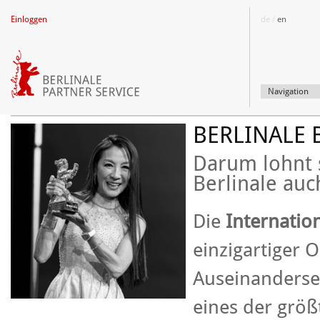
Einloggen
de /
en
BRAND PARTNERSHIPS TEAM
Navigation
BERLINALE 
Darum lohnt s
Berlinale auch
Die
Internation
einzigartiger O
Auseinanderset
eines der größ